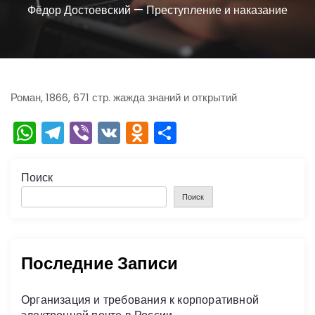
ю
Фёдор Достоевский — Преступление и наказание
Роман, 1866, 671 стр. жажда знаний и открытий
W
T
Vi
V
O
О
h
el
b
K
d
тп
a
e
er
n
р
Поиск
ts
gr
o
а
Поиск
A
a
kl
в
p
m
a
и
Последние Записи
p
s
ть
s
Организация и требования к корпоративной
ni