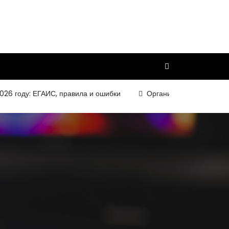
ду: ЕГАИС, правила и ошибки
Организация и требования к к