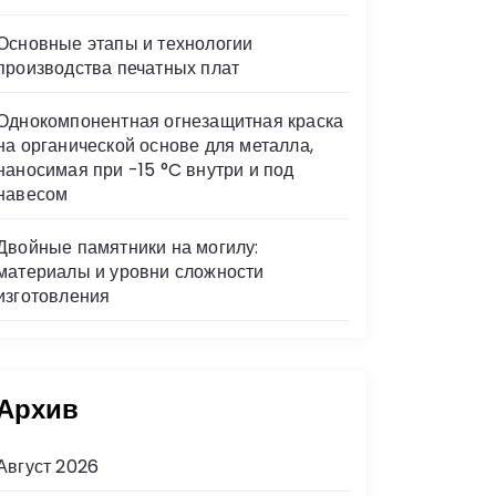
Основные этапы и технологии
производства печатных плат
Однокомпонентная огнезащитная краска
на органической основе для металла,
наносимая при -15 °C внутри и под
навесом
Двойные памятники на могилу:
материалы и уровни сложности
изготовления
Архив
Август 2026