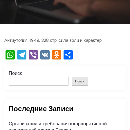
ю
Антиутопия, 1949, 328 стр. сила воли и характер
W
T
Vi
V
O
О
h
el
b
K
d
тп
a
e
er
n
р
Поиск
ts
gr
o
а
Поиск
A
a
kl
в
p
m
a
и
Последние Записи
p
s
ть
s
Организация и требования к корпоративной
ni