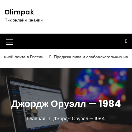
П
е
Olimpak
р
Пик онлайн-знаний
е
й
т
и
И
к
к
с
ной почте в России
Продажа пива и слабоалкогольных напитков
о
о
д
н
е
р
к
ж
а
и
Джордж Оруэлл — 1984
м
м
о
е
м
Главная
Джордж Оруэлл — 1984
у
н