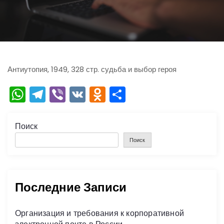
ю
Антиутопия, 1949, 328 стр. судьба и выбор героя
W
T
Vi
V
O
О
h
el
b
K
d
тп
a
e
er
n
р
Поиск
ts
gr
o
а
Поиск
A
a
kl
в
p
m
a
и
Последние Записи
p
s
ть
s
Организация и требования к корпоративной
ni