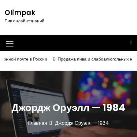
П
е
Olimpak
р
Пик онлайн-знаний
е
й
т
и
И
к
к
с
нной почте в России
Продажа пива и слабоалкогольных напитко
о
о
д
н
е
р
к
ж
а
и
Джордж Оруэлл — 1984
м
м
о
е
м
Главная
Джордж Оруэлл — 1984
у
н