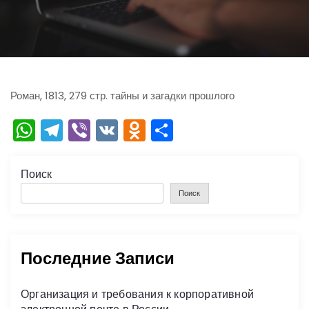
ю
Роман, 1813, 279 стр. тайны и загадки прошлого
W
T
Vi
V
O
О
h
el
b
K
d
тп
a
e
er
n
р
Поиск
ts
gr
o
а
Поиск
A
a
kl
в
p
m
a
и
Последние Записи
p
s
ть
s
Организация и требования к корпоративной
ni