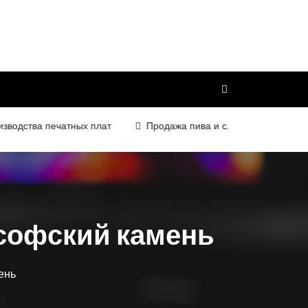
дства печатных плат
Продажа пива и слабоалкогольных напи
ософский камень
ень