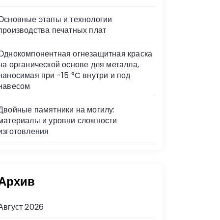
Основные этапы и технологии
производства печатных плат
Однокомпонентная огнезащитная краска
на органической основе для металла,
наносимая при -15 °C внутри и под
навесом
Двойные памятники на могилу:
материалы и уровни сложности
изготовления
Архив
Август 2026