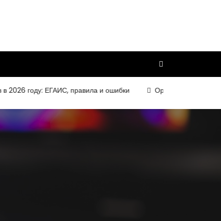
6 году: ЕГАИС, правила и ошибки
Организация и требования