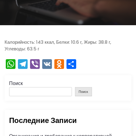
ю
Калорийность: 143 ккал, Белки: 10.6 г, Жиры: 38.8 г,
Углеводы: 63.5 г
W
T
Vi
V
O
О
h
el
b
K
d
тп
a
e
er
n
р
Поиск
ts
gr
o
а
Поиск
A
a
kl
в
p
m
a
и
Последние Записи
p
s
ть
s