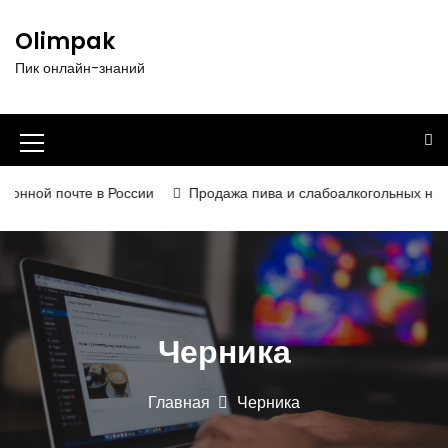
П
е
Olimpak
р
Пик онлайн-знаний
е
й
т
и
И
к
к
с
нной почте в России
Продажа пива и слабоалкогольных напитко
о
о
д
н
е
р
к
ж
а
и
Черника
м
м
о
е
м
Главная
Черника
у
н