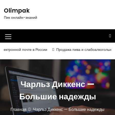
П
е
Olimpak
р
Пик онлайн-знаний
е
й
т
и
И
к
к
с
ктронной почте в России
Продажа пива и слабоалкогольных нап
о
о
д
н
е
р
к
ж
а
Чарльз Диккенс —
и
м
м
о
Большие надежды
е
м
у
н
Главная
Чарльз Диккенс — Большие надежды