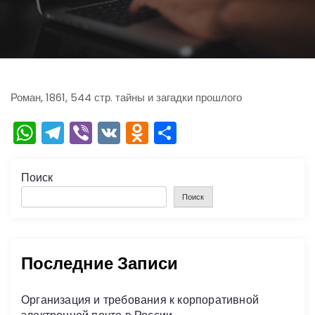
ю
Роман, 1861, 544 стр. тайны и загадки прошлого
W
T
Vi
V
O
О
h
el
b
K
d
тп
a
e
er
n
р
Поиск
ts
gr
o
а
Поиск
A
a
kl
в
p
m
a
и
Последние Записи
p
s
ть
s
Организация и требования к корпоративной
ni