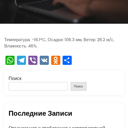
ю
Температура: -16.1°C, Осадки: 106.3 мм, Ветер: 26.2 м/с,
Влажность: 46%
W
T
Vi
V
O
О
h
el
b
K
d
тп
a
e
er
n
р
Поиск
ts
gr
o
а
Поиск
A
a
kl
в
p
m
a
и
Последние Записи
p
s
ть
s