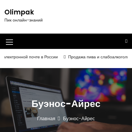
П
е
Olimpak
р
Пик онлайн-знаний
е
й
т
и
И
к
к
с
лектронной почте в России
Продажа пива и слабоалкогольных н
о
о
д
н
е
р
к
ж
а
и
Буэнос-Айрес
м
м
о
е
м
Главная
Буэнос-Айрес
у
н