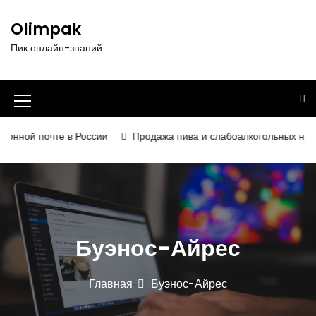
П
е
Olimpak
р
Пик онлайн-знаний
е
й
т
и
И
к
к
с
нной почте в России
Продажа пива и слабоалкогольных напитко
о
о
д
н
е
р
к
ж
а
и
Буэнос-Айрес
м
м
о
е
м
Главная
Буэнос-Айрес
у
н