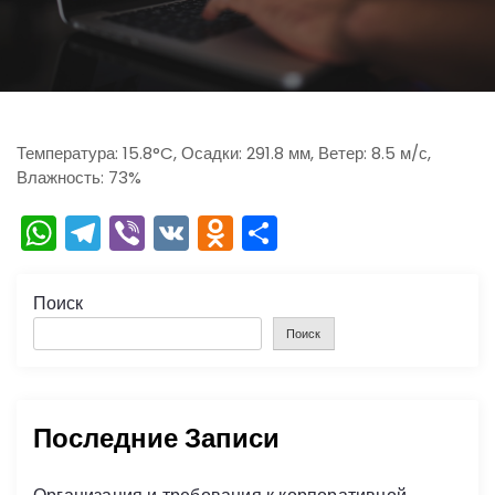
ю
Температура: 15.8°C, Осадки: 291.8 мм, Ветер: 8.5 м/с,
Влажность: 73%
W
T
Vi
V
O
О
h
el
b
K
d
тп
a
e
er
n
р
Поиск
ts
gr
o
а
Поиск
A
a
kl
в
p
m
a
и
Последние Записи
p
s
ть
s