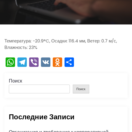
ю
Температура: -20.9°C, Осадки: 116.4 мм, Ветер: 0.7 м/с,
Влажность: 23%
W
T
Vi
V
O
О
h
el
b
K
d
тп
a
e
er
n
р
Поиск
ts
gr
o
а
Поиск
A
a
kl
в
p
m
a
и
Последние Записи
p
s
ть
s