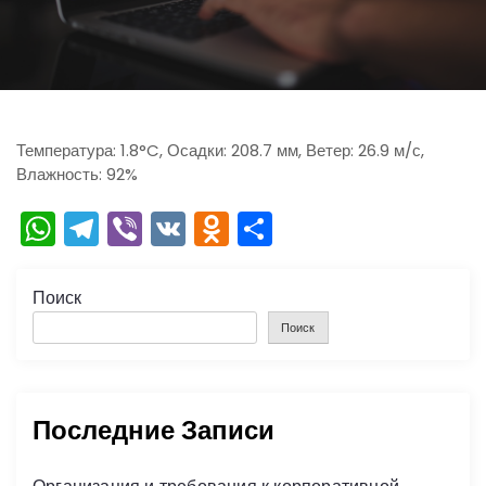
ю
Температура: 1.8°C, Осадки: 208.7 мм, Ветер: 26.9 м/с,
Влажность: 92%
W
T
Vi
V
O
О
h
el
b
K
d
тп
a
e
er
n
р
Поиск
ts
gr
o
а
Поиск
A
a
kl
в
p
m
a
и
Последние Записи
p
s
ть
s