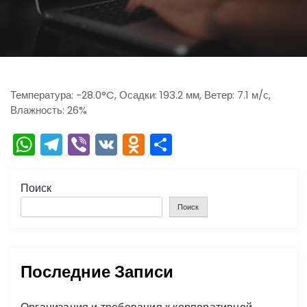
ю
Температура: -28.0°C, Осадки: 193.2 мм, Ветер: 7.1 м/с,
Влажность: 26%
W
T
Vi
V
O
О
h
el
b
K
d
тп
a
e
er
n
р
Поиск
ts
gr
o
а
Поиск
A
a
kl
в
p
m
a
и
Последние Записи
p
s
ть
s