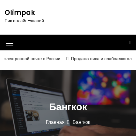
П
е
Olimpak
р
Пик онлайн-знаний
е
й
т
и
И
к
к
с
электронной почте в России
Продажа пива и слабоалкогольных 
о
о
д
н
е
р
к
ж
а
и
Бангкок
м
м
о
е
м
Главная
Бангкок
у
н