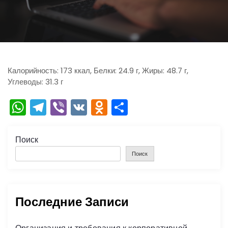
ю
Калорийность: 173 ккал, Белки: 24.9 г, Жиры: 48.7 г,
Углеводы: 31.3 г
W
T
Vi
V
O
О
h
el
b
K
d
тп
a
e
er
n
р
Поиск
ts
gr
o
а
Поиск
A
a
kl
в
p
m
a
и
Последние Записи
p
s
ть
s