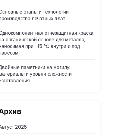
Основные этапы и технологии
производства печатных плат
Однокомпонентная огнезащитная краска
на органической основе для металла,
наносимая при -15 °C внутри и под
навесом
Двойные памятники на могилу:
материалы и уровни сложности
изготовления
Архив
Август 2026