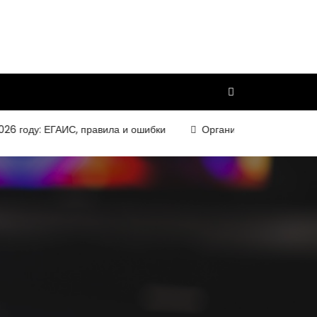
ду: ЕГАИС, правила и ошибки
Организация и требования к к