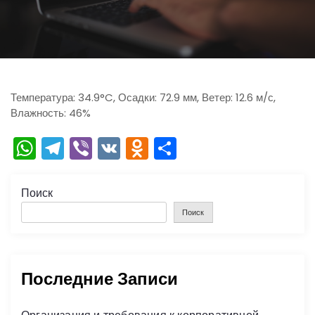
ю
Температура: 34.9°C, Осадки: 72.9 мм, Ветер: 12.6 м/с,
Влажность: 46%
W
T
Vi
V
O
О
h
el
b
K
d
тп
a
e
er
n
р
Поиск
ts
gr
o
а
Поиск
A
a
kl
в
p
m
a
и
Последние Записи
p
s
ть
s