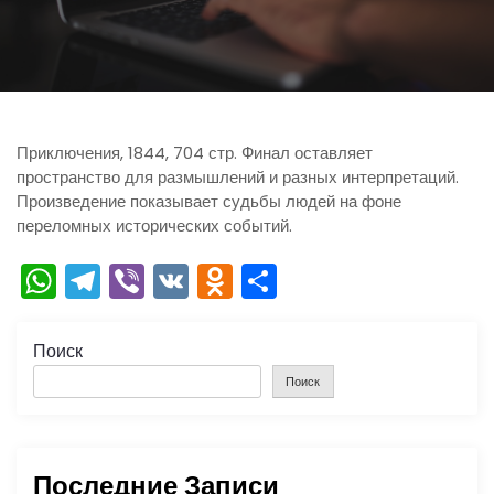
ю
Приключения, 1844, 704 стр. Финал оставляет
пространство для размышлений и разных интерпретаций.
Произведение показывает судьбы людей на фоне
переломных исторических событий.
W
T
Vi
V
O
О
h
el
b
K
d
тп
a
e
er
n
р
Поиск
ts
gr
o
а
Поиск
A
a
kl
в
p
m
a
и
Последние Записи
p
s
ть