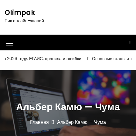
П
е
Olimpak
р
Пик онлайн-знаний
е
й
т
и
И
к
к
с
2026 году: ЕГАИС, правила и ошибки
Основные этапы и технол
о
о
д
н
е
р
к
ж
а
и
Альбер Камю — Чума
м
м
о
е
м
Главная
Альбер Камю — Чума
у
н