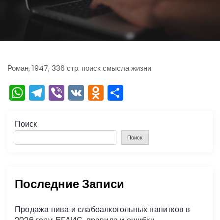
ю
Роман, 1947, 336 стр. поиск смысла жизни
W
T
Vi
V
O
О
h
el
b
K
d
тп
a
e
er
n
р
Поиск
ts
gr
o
а
Поиск
A
a
kl
в
p
m
a
и
Последние Записи
p
s
ть
s
Продажа пива и слабоалкогольных напитков в
ni