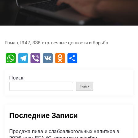
ю
Роман, 1947, 336 стр. вечные ценности и борьба
W
T
Vi
V
O
О
h
el
b
K
d
тп
a
e
er
n
р
Поиск
ts
gr
o
а
Поиск
A
a
kl
в
p
m
a
и
Последние Записи
p
s
ть
s
Продажа пива и слабоалкогольных напитков в
ni