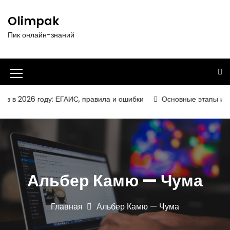
П
е
Olimpak
р
Пик онлайн-знаний
е
й
т
и
И
к
к
с
в 2026 году: ЕГАИС, правила и ошибки
Основные этапы и техн
о
о
д
н
е
р
к
ж
а
и
Альбер Камю — Чума
м
м
о
е
м
Главная
Альбер Камю — Чума
у
н