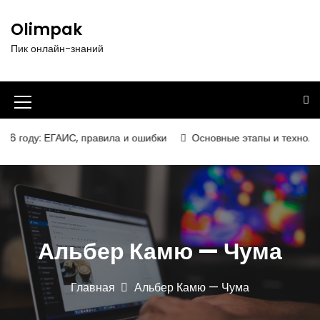
П
е
Olimpak
р
Пик онлайн-знаний
е
й
т
и
И
к
к
с
 году: ЕГАИС, правила и ошибки
Основные этапы и технологии
о
о
д
н
е
р
к
ж
а
и
Альбер Камю — Чума
м
м
о
е
м
Главная
Альбер Камю — Чума
у
н