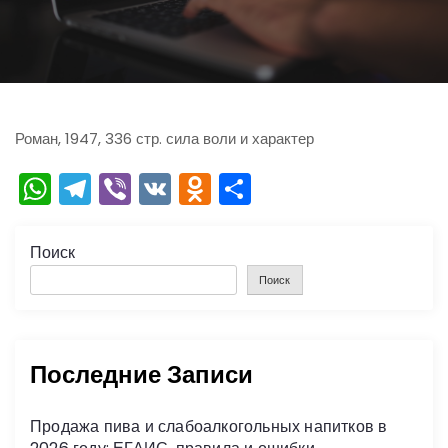
ю
Роман, 1947, 336 стр. сила воли и характер
W
T
Vi
V
O
О
h
el
b
K
d
тп
a
e
er
n
р
Поиск
ts
gr
o
а
Поиск
A
a
kl
в
p
m
a
и
Последние Записи
p
s
ть
s
Продажа пива и слабоалкогольных напитков в
ni